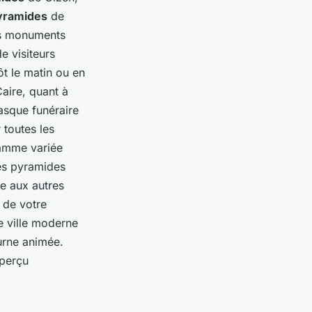
yramides
de
Ces monuments
e visiteurs
ôt le matin ou en
Caire, quant à
masque funéraire
 toutes les
gamme variée
des pyramides
ée aux autres
n de votre
e ville moderne
urne animée.
aperçu