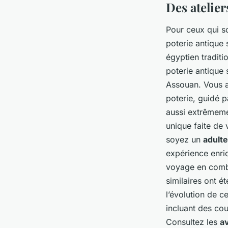
Des atelie
Pour ceux qui so
poterie antique 
égyptien traditi
poterie antique
Assouan. Vous a
poterie, guidé p
aussi extrêmeme
unique faite de 
soyez un
adulte
expérience enric
voyage en combi
similaires ont 
l’évolution de c
incluant des cou
Consultez les
av