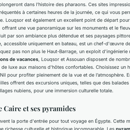
plongeront dans l’histoire des pharaons. Ces sites impressi
réquentés à certaines heures de la journée, ce qui vous per
de. Louqsor est également un excellent point de départ pou
, offrant une vue panoramique sur les monuments et le fleu
éduit par son ambiance plus détendue et ses paysages pittor
e, accessible uniquement en bateau, est un chef-d'œuvre de 
quez pas non plus le Haut-Barrage, un exploit d'ingénierie
ions de vacances
, Louqsor et Assouan disposent de nombr
ls de luxe aux maisons d'hôtes confortables. Choisissez un
Nil pour profiter pleinement de la vue et de l’atmosphère. E
villes offrent des excursions uniques, telles que des balades
illages nubiens, pour une immersion culturelle totale.
e Caire et ses pyramides
vent la porte d'entrée pour tout voyage en Égypte. Cette 
ne richesse culturelle et historique incomparable. Les
pyram