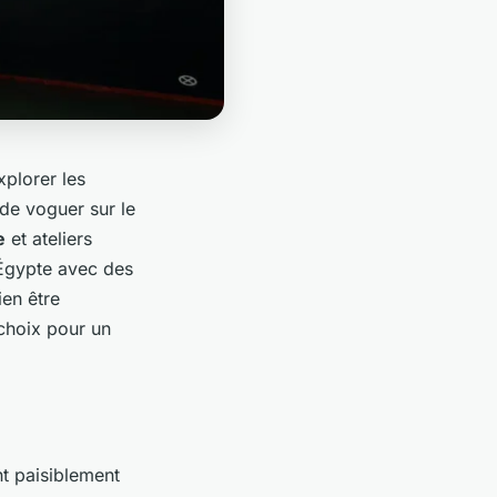
xplorer les
de voguer sur le
e
et ateliers
 Égypte avec des
ien être
choix pour un
nt paisiblement