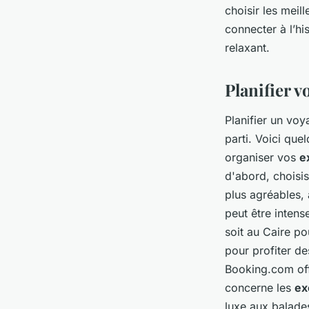
choisir les meil
connecter à l’hi
relaxant.
Planifier v
Planifier un voy
parti. Voici que
organiser vos
e
d'abord, choisis
plus agréables, 
peut être intens
soit au Caire p
pour profiter de
Booking.com off
concerne les
ex
luxe aux balades