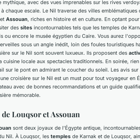
ve mythique, avec des vues imprenables sur les rives verdoy
es à chaque escale. Le Nil traverse des villes emblématique
et
Assouan
, riches en histoire et en culture. En optant pour
siter des
sites
incontournables tels que les temples de Karna
ois ou encore le musée égyptien du Caire. Vous aurez l'oppo
rveilles sous un angle inédit, loin des foules touristiques ha
ière sur le Nil sont souvent luxueux. Ils proposent des
acti
la cuisine locale aux spectacles traditionnels. En soirée, rien
ail sur le pont en admirant le coucher du soleil. Les avis sur
une croisière sur le Nil est un must pour tout voyageur en 
ateau avec de bonnes recommandations et un guide qualifi
isière mémorable.
s de Louqsor et Assouan
ouan
sont deux joyaux de l'Égypte antique, incontournables
du Nil. À Louqsor, les
temples
de Karnak et de Louqsor, ain