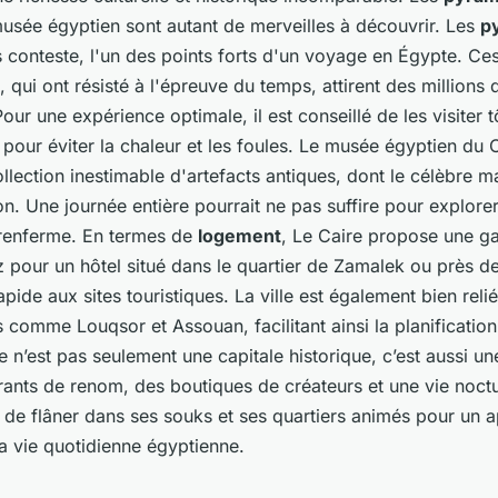
musée égyptien sont autant de merveilles à découvrir. Les
p
s conteste, l'un des points forts d'un voyage en Égypte. 
 qui ont résisté à l'épreuve du temps, attirent des millions d
ur une expérience optimale, il est conseillé de les visiter t
 pour éviter la chaleur et les foules. Le musée égyptien du 
collection inestimable d'artefacts antiques, dont le célèbre 
 Une journée entière pourrait ne pas suffire pour explorer
l renferme. En termes de
logement
, Le Caire propose une 
z pour un hôtel situé dans le quartier de Zamalek ou près 
pide aux sites touristiques. La ville est également bien reli
s comme Louqsor et Assouan, facilitant ainsi la planificatio
 n’est pas seulement une capitale historique, c’est aussi un
rants de renom, des boutiques de créateurs et une vie noct
 de flâner dans ses souks et ses quartiers animés pour un 
a vie quotidienne égyptienne.