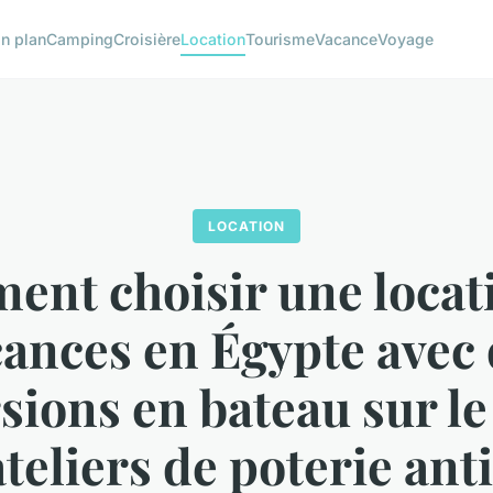
n plan
Camping
Croisière
Location
Tourisme
Vacance
Voyage
LOCATION
nt choisir une locat
ances en Égypte avec
sions en bateau sur le 
ateliers de poterie ant