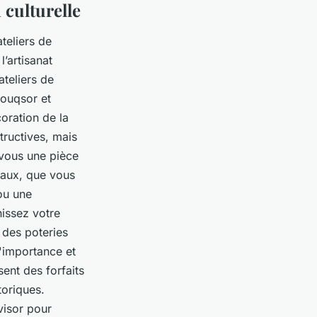
 culturelle
ateliers de
’artisanat
ateliers de
Louqsor et
oration de la
tructives, mais
 vous une pièce
eaux, que vous
 ou une
hissez votre
des poteries
'importance et
ent des forfaits
toriques.
isor pour