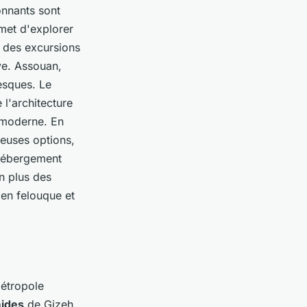
onnants sont
met d'explorer
r des excursions
ve. Assouan,
esques. Le
l'architecture
 moderne. En
euses options,
 hébergement
n plus des
 en felouque et
métropole
ides
de Gizeh,