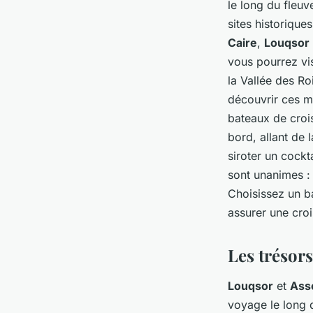
le long du fleu
sites historiqu
Caire
,
Louqsor
vous pourrez vi
la Vallée des R
découvrir ces me
bateaux de crois
bord, allant de 
siroter un cockt
sont unanimes : 
Choisissez un b
assurer une cro
Les trésor
Louqsor
et
Ass
voyage le long 