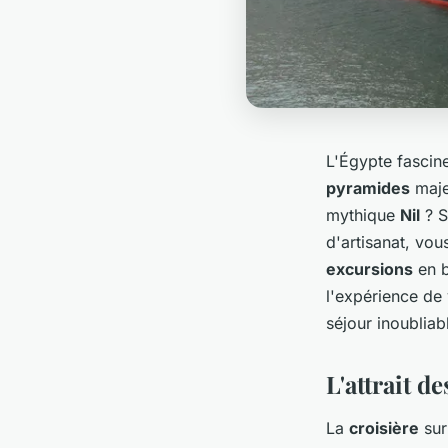
L'Égypte fascine
pyramides
maje
mythique
Nil
? S
d'artisanat, vo
excursions
en b
l'expérience de
séjour inoubliab
L'attrait de
La
croisière
sur