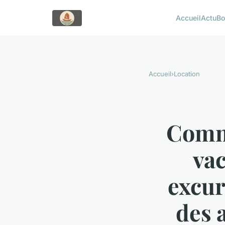
Accueil
Actu
Bo
Accueil
›
Location
Comme
vac
excur
des 