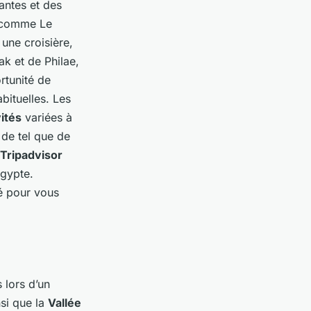
antes et des
s comme Le
 une croisière,
k et de Philae,
rtunité de
bituelles. Les
vités
variées à
 de tel que de
Tripadvisor
Égypte.
é pour vous
 lors d’un
si que la
Vallée