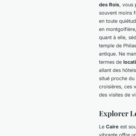
des Rois
, vous 
souvent moins f
en toute quiétu
en montgolfière
quant à elle, s
temple de Phila
antique. Ne man
termes de
locat
allant des hôte
situé proche du 
croisières, ces 
des visites de v
Explorer L
Le
Caire
est sou
vibrante offre u