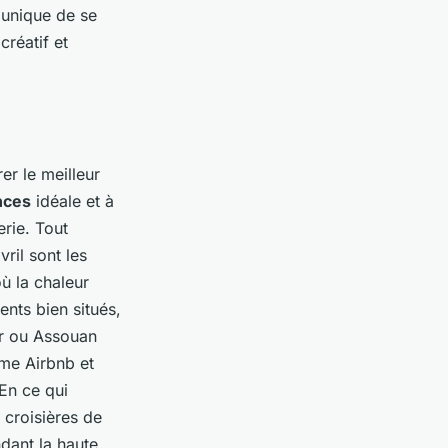
e unique de se
créatif et
er le meilleur
nces
idéale et à
erie. Tout
ril sont les
ù la chaleur
ents bien situés,
or ou Assouan
mme Airbnb et
En ce qui
 croisières de
dant la haute