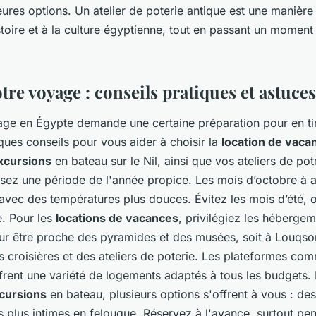
leures options. Un atelier de poterie antique est une manièr
stoire et à la culture égyptienne, tout en passant un moment 
otre voyage : conseils pratiques et astuces
age en Égypte demande une certaine préparation pour en tir
lques conseils pour vous aider à choisir la
location de vaca
xcursions
en bateau sur le Nil, ainsi que vos ateliers de pot
sez une période de l'année propice. Les mois d’octobre à av
avec des températures plus douces. Évitez les mois d’été, o
e. Pour les
locations de vacances
, privilégiez les hébergem
our être proche des pyramides et des musées, soit à Louqs
s croisières et des ateliers de poterie. Les plateformes co
rent une variété de logements adaptés à tous les budgets. 
cursions
en bateau, plusieurs options s'offrent à vous : des
 plus intimes en felouque. Réservez à l'avance, surtout pen