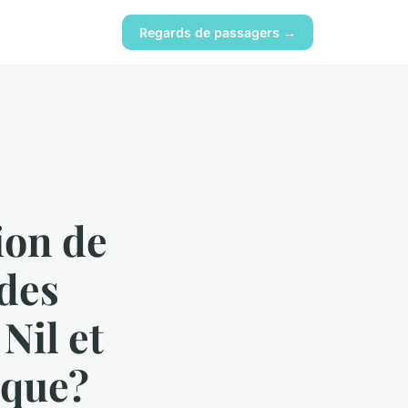
Regards de passagers →
ion de
 des
Nil et
ique?