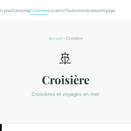
n plan
Camping
Croisière
Location
Tourisme
Vacance
Voyage
Accueil
› Croisière
🚢
Croisière
Croisières et voyages en mer