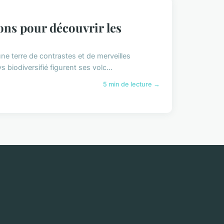
ions pour découvrir les
une terre de contrastes et de merveilles
 biodiversifié figurent ses volc...
5 min de lecture →