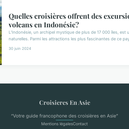
Quelles croisières offrent des excurs
volcans en Indonésie?
L'Indonésie, un archipel mystique de plus de 17 000 îles, est 
naturelles. Parmi les attractions les plus fascinantes de ce pays
30 juin 2024
Croisieres En Asie
“Votre guide francophone des croisières en Asie”
Mentions légales
Contact